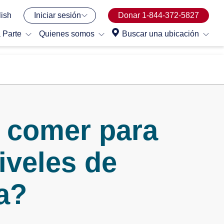
ish
Iniciar sesión
Donar 1-844-372-5827
 Parte
Quienes somos
Buscar una ubicación
 comer para
iveles de
a?