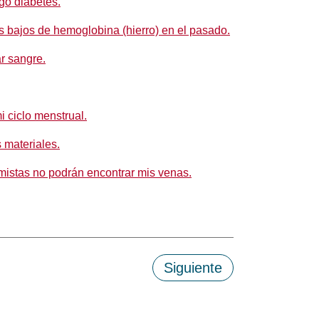
go diabetes.
s bajos de hemoglobina (hierro) en el pasado.
r sangre.
 ciclo menstrual.
s materiales.
mistas no podrán encontrar mis venas.
Siguiente