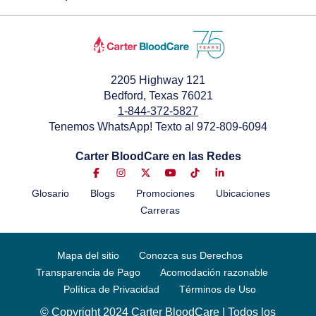
2205 Highway 121
Bedford, Texas 76021
1-844-372-5827
Tenemos WhatsApp! Texto al 972-809-6094
Carter BloodCare en las Redes
Glosario
Blogs
Promociones
Ubicaciones
Carreras
Mapa del sitio
Conozca sus Derechos
Transparencia de Pago
Acomodación razonable
Política de Privacidad
Términos de Uso
© Copyright 2024 Carter BloodCare | Todos los