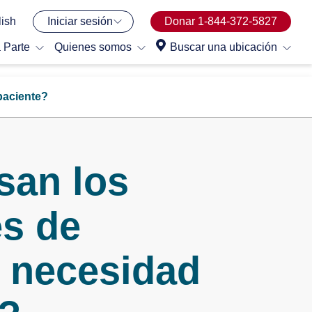
ish
Iniciar sesión
Donar 1-844-372-5827
 Parte
Quienes somos
Buscar una ubicación
paciente?
san los
s de
a necesidad