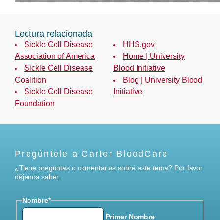
Lectura relacionada
Sickle Cell Disease
HHS.gov
Association of America
Home | University
Sickle Cell Disease
Blood Initiative
Coalition
Blog | University Blood
Sickle Cell Disease
Initiative
Foundation
Pregúntele a Carter BloodCare
¿Tiene preguntas o comentarios sobre este tema? Por favor
déjenos saber.
Nombre
*
Primer Nombre