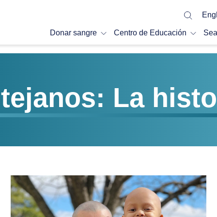
Engl
Donar sangre
Centro de Educación
Sea
tejanos: La hist